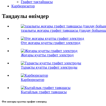
Графит тақтайшасы
Карбюризатор
Таңдаулы өнімдер
тазалығы жоғары графит таяқшасы (таңдау бойынша
Өте жоғары қуатты графит электрод
Жоғары қуатты графит электрод
Тұрақты қуатты графит электроды
Карбюризатор
Қытайлық графит таяқшасы
Өте жоғары қуатты графит электрод