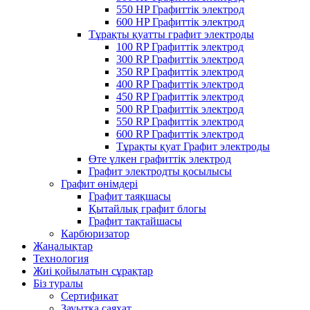
550 HP Графиттік электрод
600 HP Графиттік электрод
Тұрақты қуатты графит электроды
100 RP Графиттік электрод
300 RP Графиттік электрод
350 RP Графиттік электрод
400 RP Графиттік электрод
450 RP Графиттік электрод
500 RP Графиттік электрод
550 RP Графиттік электрод
600 RP Графиттік электрод
Тұрақты қуат Графит электроды
Өте үлкен графиттік электрод
Графит электродты қосылысы
Графит өнімдері
Графит таяқшасы
Қытайлық графит блогы
Графит тақтайшасы
Карбюризатор
Жаңалықтар
Технология
Жиі қойылатын сұрақтар
Біз туралы
Сертификат
Зауытқа саяхат