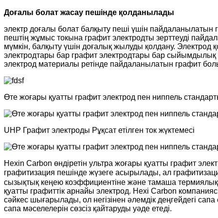
Доғалы болат жасау пешінде қолданылады
электр доғалы болат балқыту пеші үшін пайдаланылатын г
пештің жұмыс токына графит электродты зерттеуді пайдал
мүмкін, балқыту үшін доғалық жылуды қолдану. Электрод
электродтары бар графит электродтары бар сыйымдылық 
электрод материалы ретінде пайдаланылатын графит бол
Өте жоғары қуатты графит электрод пен ниппель стандар
UHP Графит электроды Рұқсат етілген ток жүктемесі
Hexin Carbon өндіретін ультра жоғары қуатты графит эл
графитизация пешінде жүзеге асырылады, ал графитизация
сызықтық кеңею коэффициентіне және тамаша термиялық со
қуатты графиттік арнайы электрод. Hexi Carbon компания
сәйкес шығарылады, ол негізінен әлемдік деңгейдегі сапа 
сапа мәселелерін сөзсіз қайтаруды уәде етеді.