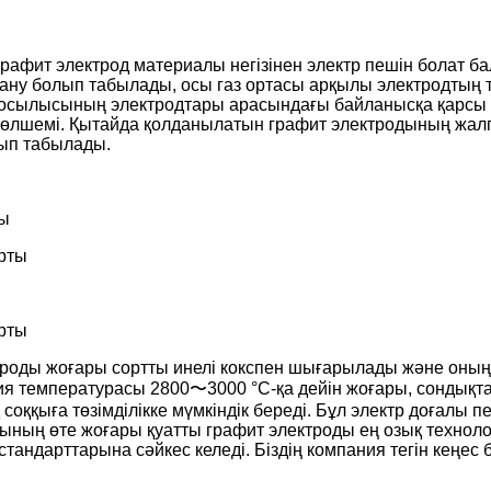
рафит электрод материалы негізінен электр пешін болат б
ану болып табылады, осы газ ортасы арқылы электродтың т
 қосылысының электродтары арасындағы байланысқа қарсы ү
өлшемі. Қытайда қолданылатын графит электродының жалп
ып табылады.
ты
ектроды жоғары сортты инелі кокспен шығарылады және оны
 температурасы 2800〜3000 °C-қа дейін жоғары, сондықтан к
ққыға төзімділікке мүмкіндік береді. Бұл электр доғалы п
сының өте жоғары қуатты графит электроды ең озық технол
стандарттарына сәйкес келеді. Біздің компания тегін кеңес 