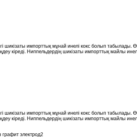
і шикізаты импорттық мұнай инелі кокс болып табылады. Өнді
не өңдеу кіреді. Ниппельдердің шикізаты импорттық майлы ине
і шикізаты импорттық мұнай инелі кокс болып табылады. Өнді
не өңдеу кіреді. Ниппельдердің шикізаты импорттық майлы ине