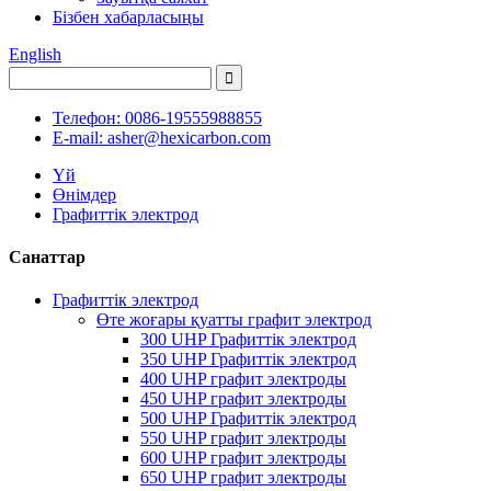
Бізбен хабарласыңы
English
Телефон: 0086-19555988855
E-mail: asher@hexicarbon.com
Үй
Өнімдер
Графиттік электрод
Санаттар
Графиттік электрод
Өте жоғары қуатты графит электрод
300 UHP Графиттік электрод
350 UHP Графиттік электрод
400 UHP графит электроды
450 UHP графит электроды
500 UHP Графиттік электрод
550 UHP графит электроды
600 UHP графит электроды
650 UHP графит электроды