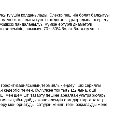
алқыту үшін қолданылады. Электр пешінің болат балқытуы
өменгі жағындағы күшті ток доғаның разрядына әсер етуі
здіксіз пайдаланылуы мүмкін әртүрлі диаметрлі
ы көлемінің шамамен 70 ~ 80% болат балқыту үшін
ң графитизациясының термиялық өңдеуі ішкі сериялы
едергісі төмен, бұл үлкен ток тығыздығына, кіші
еші мен шөмішті тазарту пешіне арналған ультра жоғары
огияны қабылдайды және әлемдік стандарттарға қатаң
беру мен орнатуды, сатудан кейінгі тегін бақылауды және