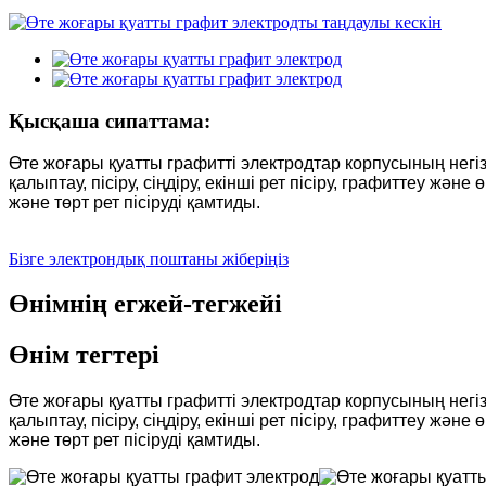
Қысқаша сипаттама:
Өте жоғары қуатты графитті электродтар корпусының негізг
қалыптау, пісіру, сіңдіру, екінші рет пісіру, графиттеу жә
және төрт рет пісіруді қамтиды.
Бізге электрондық поштаны жіберіңіз
Өнімнің егжей-тегжейі
Өнім тегтері
Өте жоғары қуатты графитті электродтар корпусының негізг
қалыптау, пісіру, сіңдіру, екінші рет пісіру, графиттеу жә
және төрт рет пісіруді қамтиды.